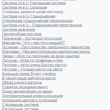
Система «4 в 1» Распашная система
Система «4 в 1» Складная
Складные двери в шкаф или нишу
Система «4 в 1» Стационарная
Стеклянная стационарная перегородка
Система «4 в 1» - Стационарная перегородка
Системы хранения
Гардеробная система
Прачечная – Когда всё под рукой
Мансарда - Что у вас под крышей?
Гостиная – Пространство свободного творчества
Кладовая – Два вместительных квадратных метра
Гараж – «Всё по полочкам» во всех смыслах
Детская – Игра по правилам и без
Детская – дети очень быстро растут
Детская – Лучшее место на свете
Большой семье будет удобно
В узкой нише найдется место
Образ одного взгляда
Порядок экономии минут
Одна гардеробная на двоих
Дополнительные идеи и решения
Коллекция цветов и сочетаний
Стеллажная система
Распашные системы