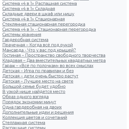
Система «4 в 1» Распашная система
Система «4 в 1» Складная
Складные двери в шкаф или нишу
Система «4 в 1» Стационарная
Стеклянная стационарная перегородка
Система «4 в 1» - Стационарная перегородка
Системы хранения
Гардеробная система
Прачечная – Когда всё под рукой
Мансарда - Что у вас под крышей?
Гостиная – Пространство свободного творчества
Кладовая – Два вместительных квадратных метра
Гараж – «Всё по полочкам» во всех смыслах
Детская – Игра по правилам и без
Детская – дети очень быстро растут
Детская – Лучшее место на свете
Большой семье будет удобно
В узкой нише найдется место
Образ одного взгляда
Порядок экономии минут
Одна гардеробная на двоих
Дополнительные идеи и решения
Коллекция цветов и сочетаний
Стеллажная система
Распашные системы