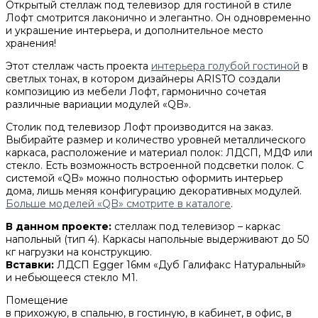
Открытый стеллаж под телевизор для гостиной в стиле
Лофт смотрится лаконично и элегантно. Он одновременно
и украшение интерьера, и дополнительное место
хранения!
Этот стеллаж часть проекта
интерьера голубой гостиной
в
светлых тонах, в котором дизайнеры ARISTO создали
композицию из мебели Лофт, гармонично сочетая
различные вариации модулей «QB».
Столик под телевизор Лофт производится на заказ.
Выбирайте размер и количество уровней металлического
каркаса, расположение и материал полок: ЛДСП, МДФ или
стекло. Есть возможность встроенной подсветки полок. С
системой «QB» можно полностью оформить интерьер
дома, лишь меняя конфигурацию декоративных модулей.
Больше моделей «QB» смотрите в каталоге
.
В данном проекте:
стеллаж под телевизор – каркас
напольный (тип 4). Каркасы напольные выдерживают до 50
кг нагрузки на конструкцию.
Вставки:
ЛДСП Egger 16мм «Дуб Галифакс Натуральный»
и небьющееся стекло М1.
Помещение
в прихожую, в спальню, в гостиную, в кабинет, в офис, в