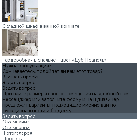
Складной шкаф в ванной комнате
Гардеробная в спальне – цвет «Дуб Неаполь»
Нужна консультация?
Сомневаетесь, подойдет ли вам этот товар?
Заказать проект
Задать вопрос
Задать вопрос
Пришлите размеры своего помещения на удобный вам
мессенджер или заполните форму и наш дизайнер
предложит варианты, подходящие именно вам по
функциональности и бюджету!
Задать вопрос
О компании
О компании
Фотогалерея
Проекты