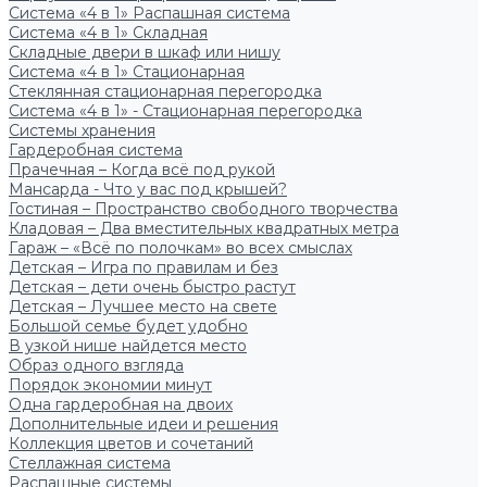
Система «4 в 1» Распашная система
Система «4 в 1» Складная
Складные двери в шкаф или нишу
Система «4 в 1» Стационарная
Стеклянная стационарная перегородка
Система «4 в 1» - Стационарная перегородка
Системы хранения
Гардеробная система
Прачечная – Когда всё под рукой
Мансарда - Что у вас под крышей?
Гостиная – Пространство свободного творчества
Кладовая – Два вместительных квадратных метра
Гараж – «Всё по полочкам» во всех смыслах
Детская – Игра по правилам и без
Детская – дети очень быстро растут
Детская – Лучшее место на свете
Большой семье будет удобно
В узкой нише найдется место
Образ одного взгляда
Порядок экономии минут
Одна гардеробная на двоих
Дополнительные идеи и решения
Коллекция цветов и сочетаний
Стеллажная система
Распашные системы